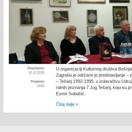
Objavljeno
U organizaciji Kulturnog društva Bošnj
10.12.2018
Zagrebu je održano je predstavljanje – p
– Tešanj 1992-1995. u izdavaštvu Udruž
Pregleda
2593
ratnih priznanja 7 Jug Tešanj, koju su pri
Esmir Subašić.
Čitaj dalje »