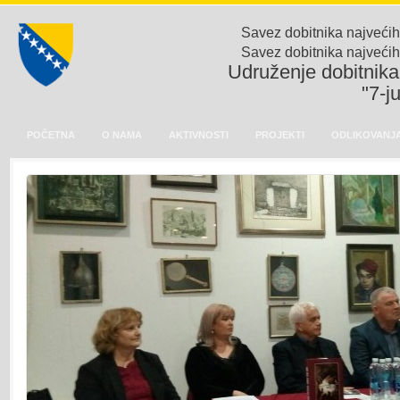
Savez dobitnika najvećih
Savez dobitnika najvećih
Udruženje dobitnika 
"7-j
POČETNA
O NAMA
AKTIVNOSTI
PROJEKTI
ODLIKOVANJA